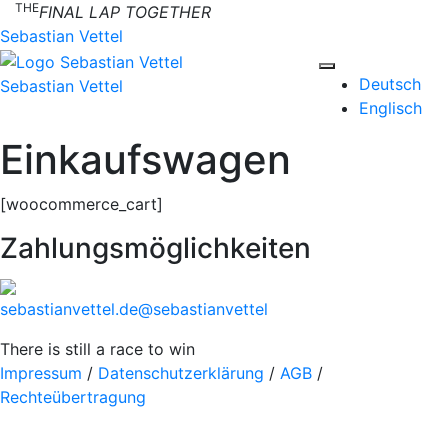
THE
Skip
FINAL LAP TOGETHER
to
Sebastian Vettel
content
Deutsch
Sebastian Vettel
Englisch
Einkaufswagen
[woocommerce_cart]
Zahlungsmöglichkeiten
sebastianvettel.de
@sebastianvettel
There is still a race to win
Impressum
/
Datenschutzerklärung
/
AGB
/
Rechteübertragung